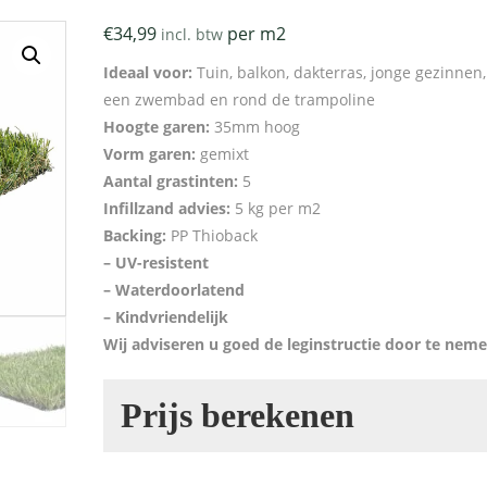
€
34,99
per m2
incl. btw
Ideaal voor:
Tuin, balkon, dakterras, jonge gezinnen
een zwembad en rond de trampoline
Hoogte garen:
35mm hoog
Vorm garen:
gemixt
Aantal grastinten:
5
Infillzand advies:
5 kg per m2
Backing:
PP Thioback
– UV-resistent
– Waterdoorlatend
– Kindvriendelijk
Wij adviseren u goed de leginstructie door te nem
Prijs berekenen