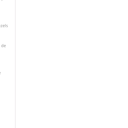
ezels
n de
e