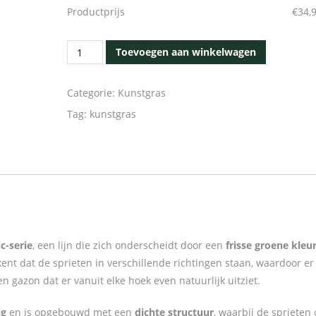
Productprijs
€
34,
Alleen nodig bij verlijmen
Authentic35
Kunstgraspennen (zak van 10)
+
€
19,99
inc
Toevoegen aan winkelwagen
aantal
btw
Categorie:
Kunstgras
Infillzand
+
€
12,99
incl. btw
Tag:
kunstgras
Wij adviseren 3 kunstgraspennen per strekken
meter
Wij adviseren 5kg zand per vierkante meter, 1 
bevat 25kg zand
c-serie
, een lijn die zich onderscheidt door een
frisse groene kleu
ekent dat de sprieten in verschillende richtingen staan, waardoor er
en gazon dat er vanuit elke hoek even natuurlijk uitziet.
ng
en is opgebouwd met een
dichte structuur
, waarbij de sprieten