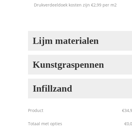
Drukverdeeldoek kosten zijn €2,99 per m2
Lijm materialen
Type lijmband
Kunstgraspennen
Kunstgraspennen
Infillzand
Alleen nodig bij verlijmen
Infillzand
Lijm in kitspuit
Product
€
34,
Totaal met opties
€
0,