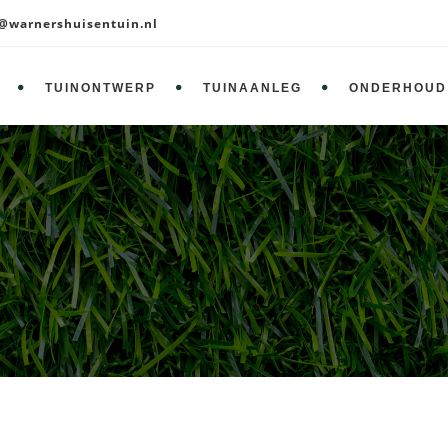
@warnershuisentuin.nl
TUINONTWERP
TUINAANLEG
ONDERHOUD