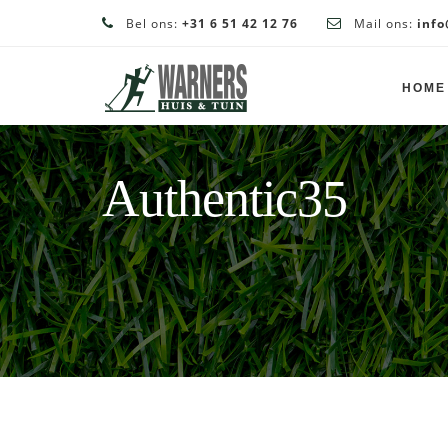
Bel ons:
+31 6 51 42 12 76
Mail ons:
info
HOME
Authentic35