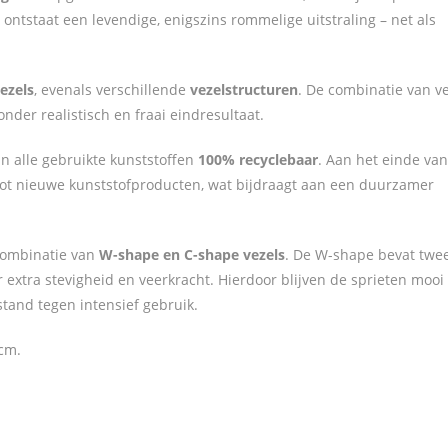
ontstaat een levendige, enigszins rommelige uitstraling – net als
ezels
, evenals verschillende
vezelstructuren
. De combinatie van v
onder realistisch en fraai eindresultaat.
ijn alle gebruikte kunststoffen
100% recyclebaar
. Aan het einde va
tot nieuwe kunststofproducten, wat bijdraagt aan een duurzamer
 combinatie van
W-shape en C-shape vezels
. De W-shape bevat twe
 extra stevigheid en veerkracht. Hierdoor blijven de sprieten mooi
stand tegen intensief gebruik.
cm.